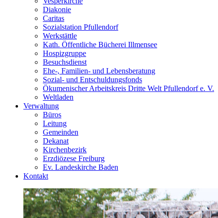
Vesperkirche
Diakonie
Caritas
Sozialstation Pfullendorf
Werkstättle
Kath. Öffentliche Bücherei Illmensee
Hospizgruppe
Besuchsdienst
Ehe-, Familien- und Lebensberatung
Sozial- und Entschuldungsfonds
Ökumenischer Arbeitskreis Dritte Welt Pfullendorf e. V.
Weltladen
Verwaltung
Büros
Leitung
Gemeinden
Dekanat
Kirchenbezirk
Erzdiözese Freiburg
Ev. Landeskirche Baden
Kontakt