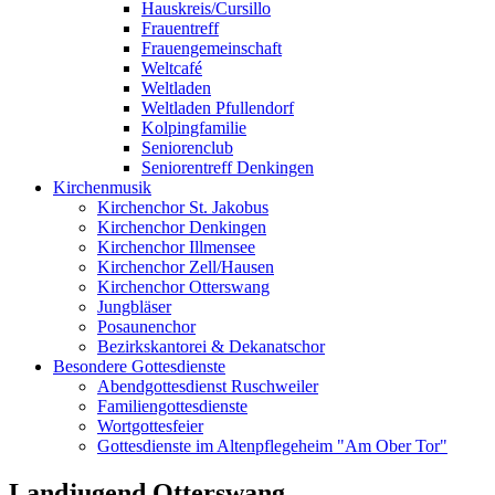
Hauskreis/Cursillo
Frauentreff
Frauengemeinschaft
Weltcafé
Weltladen
Weltladen Pfullendorf
Kolpingfamilie
Seniorenclub
Seniorentreff Denkingen
Kirchenmusik
Kirchenchor St. Jakobus
Kirchenchor Denkingen
Kirchenchor Illmensee
Kirchenchor Zell/Hausen
Kirchenchor Otterswang
Jungbläser
Posaunenchor
Bezirkskantorei & Dekanatschor
Besondere Gottesdienste
Abendgottesdienst Ruschweiler
Familiengottesdienste
Wortgottesfeier
Gottesdienste im Altenpflegeheim "Am Ober Tor"
Landjugend Otterswang