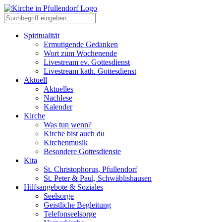
Spiritualität
Ermutigende Gedanken
Wort zum Wochenende
Livestream ev. Gottesdienst
Livestream kath. Gottesdienst
Aktuell
Aktuelles
Nachlese
Kalender
Kirche
Was tun wenn?
Kirche bist auch du
Kirchenmusik
Besondere Gottesdienste
Kita
St. Christophorus, Pfullendorf
St. Peter & Paul, Schwäblishausen
Hilfsangebote & Soziales
Seelsorge
Geistliche Begleitung
Telefonseelsorge