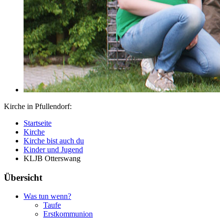
Kirche in Pfullendorf:
Startseite
Kirche
Kirche bist auch du
Kinder und Jugend
KLJB Otterswang
Übersicht
Was tun wenn?
Taufe
Erstkommunion