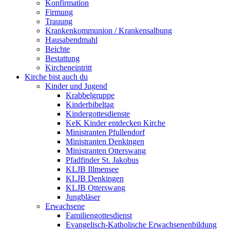
Konfirmation
Firmung
Trauung
Krankenkommunion / Krankensalbung
Hausabendmahl
Beichte
Bestattung
Kircheneintritt
Kirche bist auch du
Kinder und Jugend
Krabbelgruppe
Kinderbibeltag
Kindergottesdienste
KeK Kinder entdecken Kirche
Ministranten Pfullendorf
Ministranten Denkingen
Ministranten Otterswang
Pfadfinder St. Jakobus
KLJB Illmensee
KLJB Denkingen
KLJB Otterswang
Jungbläser
Erwachsene
Familiengottesdienst
Evangelisch-Katholische Erwachsenenbildung