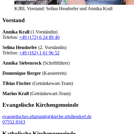
KJBL Vorstand: Selina Heudorfer und Annika Krall
Vorstand
Annika Krall
(1.Vorständin)
Telefon:
+49 (172) 6 24 89 40
Selina Heudorfer
(2. Vorständin)
Telefon:
+49 (162) 1 61 96 52
Annika Siebenrock
(Schriftführer)
Domenique Berger
(Kassiererin)
Tibias Fischer
(Getränkewart-Team)
Marius Krall
(Getränkewart-Team)
Evangelische Kirchengemeinde
evangelisches.pfarramt(at)kirche-pfullendorf.de
07552 8163
Katholische Kirchengemeinde