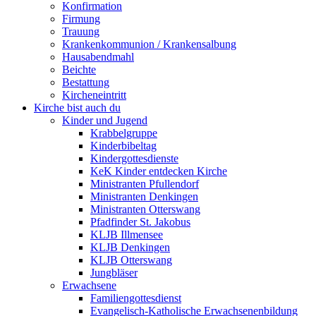
Konfirmation
Firmung
Trauung
Krankenkommunion / Krankensalbung
Hausabendmahl
Beichte
Bestattung
Kircheneintritt
Kirche bist auch du
Kinder und Jugend
Krabbelgruppe
Kinderbibeltag
Kindergottesdienste
KeK Kinder entdecken Kirche
Ministranten Pfullendorf
Ministranten Denkingen
Ministranten Otterswang
Pfadfinder St. Jakobus
KLJB Illmensee
KLJB Denkingen
KLJB Otterswang
Jungbläser
Erwachsene
Familiengottesdienst
Evangelisch-Katholische Erwachsenenbildung