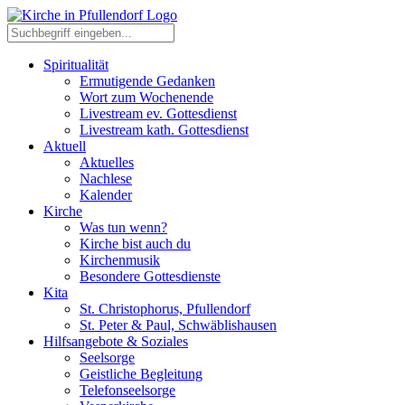
Spiritualität
Ermutigende Gedanken
Wort zum Wochenende
Livestream ev. Gottesdienst
Livestream kath. Gottesdienst
Aktuell
Aktuelles
Nachlese
Kalender
Kirche
Was tun wenn?
Kirche bist auch du
Kirchenmusik
Besondere Gottesdienste
Kita
St. Christophorus, Pfullendorf
St. Peter & Paul, Schwäblishausen
Hilfsangebote & Soziales
Seelsorge
Geistliche Begleitung
Telefonseelsorge