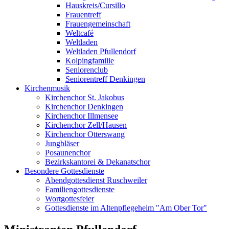
Hauskreis/Cursillo
Frauentreff
Frauengemeinschaft
Weltcafé
Weltladen
Weltladen Pfullendorf
Kolpingfamilie
Seniorenclub
Seniorentreff Denkingen
Kirchenmusik
Kirchenchor St. Jakobus
Kirchenchor Denkingen
Kirchenchor Illmensee
Kirchenchor Zell/Hausen
Kirchenchor Otterswang
Jungbläser
Posaunenchor
Bezirkskantorei & Dekanatschor
Besondere Gottesdienste
Abendgottesdienst Ruschweiler
Familiengottesdienste
Wortgottesfeier
Gottesdienste im Altenpflegeheim "Am Ober Tor"