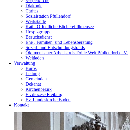
Vesperkirche
Diakonie
Caritas
Sozialstation Pfullendorf
Werkstättle
Kath. Öffentliche Bücherei Illmensee
Hospizgruppe
Besuchsdienst
Ehe-, Familien- und Lebensberatung
Sozial- und Entschuldungsfonds
Ökumenischer Arbeitskreis Dritte Welt Pfullendorf e. V.
Weltladen
Verwaltung
Büros
Leitung
Gemeinden
Dekanat
Kirchenbezirk
Erzdiözese Freiburg
Ev. Landeskirche Baden
Kontakt