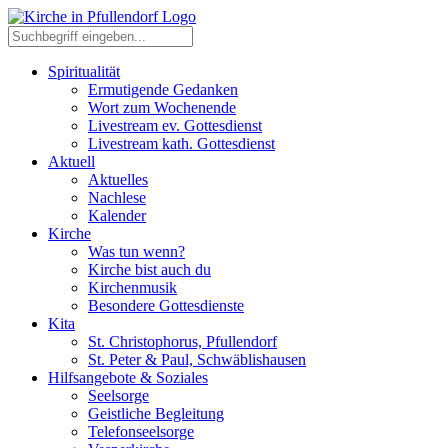
Spiritualität
Ermutigende Gedanken
Wort zum Wochenende
Livestream ev. Gottesdienst
Livestream kath. Gottesdienst
Aktuell
Aktuelles
Nachlese
Kalender
Kirche
Was tun wenn?
Kirche bist auch du
Kirchenmusik
Besondere Gottesdienste
Kita
St. Christophorus, Pfullendorf
St. Peter & Paul, Schwäblishausen
Hilfsangebote & Soziales
Seelsorge
Geistliche Begleitung
Telefonseelsorge